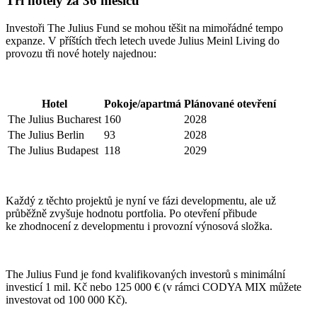
Tři hotely za 36 měsíců
Investoři The Julius Fund se mohou těšit na mimořádné tempo
expanze. V příštích třech letech uvede Julius Meinl Living do
provozu tři nové hotely najednou:
Hotel
Pokoje/apartmá
Plánované otevření
The Julius Bucharest
160
2028
The Julius Berlin
93
2028
The Julius Budapest
118
2029
Každý z těchto projektů je nyní ve fázi developmentu, ale už
průběžně zvyšuje hodnotu portfolia. Po otevření přibude
ke zhodnocení z developmentu i provozní výnosová složka.
The Julius Fund je fond kvalifikovaných investorů s minimální
investicí 1 mil. Kč nebo 125 000 € (v rámci CODYA MIX můžete
investovat od 100 000 Kč).