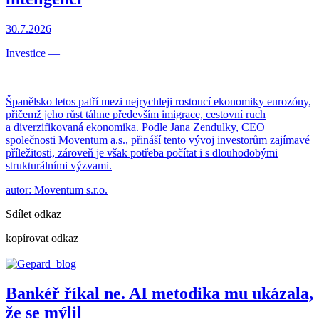
30.7.2026
Investice
—
Španělsko letos patří mezi nejrychleji rostoucí ekonomiky eurozóny,
přičemž jeho růst táhne především imigrace, cestovní ruch
a diverzifikovaná ekonomika. Podle Jana Zendulky, CEO
společnosti Moventum a.s., přináší tento vývoj investorům zajímavé
příležitosti, zároveň je však potřeba počítat i s dlouhodobými
strukturálními výzvami.
autor: Moventum s.r.o.
Sdílet odkaz
kopírovat odkaz
Bankéř říkal ne. AI metodika mu ukázala,
že se mýlil