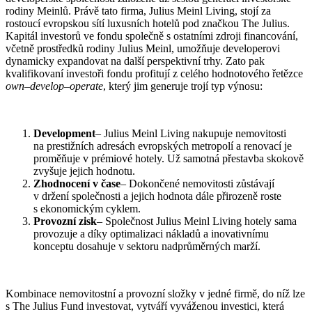
rodiny Meinlů. Právě tato firma, Julius Meinl Living, stojí za
rostoucí evropskou sítí luxusních hotelů pod značkou The Julius.
Kapitál investorů ve fondu společně s ostatními zdroji financování,
včetně prostředků rodiny Julius Meinl, umožňuje developerovi
dynamicky expandovat na další perspektivní trhy. Zato pak
kvalifikovaní investoři fondu profitují z celého hodnotového řetězce
own–develop–operate
, který jim generuje trojí typ výnosu:
Development
– Julius Meinl Living nakupuje nemovitosti
na prestižních adresách evropských metropolí a renovací je
proměňuje v prémiové hotely. Už samotná přestavba skokově
zvyšuje jejich hodnotu.
Zhodnocení v čase
– Dokončené nemovitosti zůstávají
v držení společnosti a jejich hodnota dále přirozeně roste
s ekonomickým cyklem.
Provozní zisk
– Společnost Julius Meinl Living hotely sama
provozuje a díky optimalizaci nákladů a inovativnímu
konceptu dosahuje v sektoru nadprůměrných marží.
Kombinace nemovitostní a provozní složky v jedné firmě, do níž lze
s The Julius Fund investovat, vytváří vyváženou investici, která