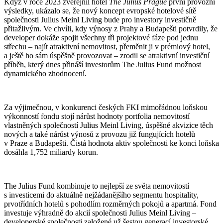
Když v roce 2023 zveřejnil hotel
The Julius Prague
první provozní
výsledky, ukázalo se, že nový koncept evropské hotelové sítě
společnosti Julius Meinl Living bude pro investory investičně
přitažlivým. Ve chvíli, kdy výnosy z Prahy a Budapešti potvrdily, že
developer dokáže spojit všechny tři projektové fáze pod jednu
střechu – najít atraktivní nemovitost, přeměnit ji v prémiový hotel,
a ještě ho sám úspěšně provozovat – zrodil se atraktivní investiční
příběh, který dnes přináší investorům The Julius Fund možnost
dynamického zhodnocení.
Za výjimečnou, v konkurenci českých FKI mimořádnou loňskou
výkonností fondu stojí nárůst hodnoty portfolia nemovitostí
vlastněných společností Julius Meinl Living, úspěšné akvizice těch
nových a také nárůst výnosů z provozu již fungujících hotelů
v Praze a Budapešti. Čistá hodnota aktiv společnosti ke konci loňska
dosáhla 1,752 miliardy korun.
The Julius Fund kombinuje to nejlepší ze světa nemovitostí
s investicemi do aktuálně nejžádanějšího segmentu hospitality,
prvotřídních hotelů s pohodlím rozměrných pokojů a apartmá. Fond
investuje výhradně do akcií společnosti Julius Meinl Living –
developerské společnosti založené už šestou generací investorské