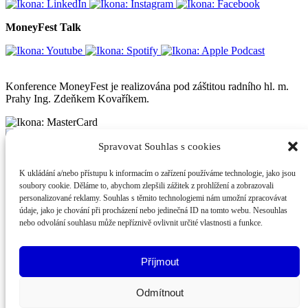
MoneyFest Talk
Konference MoneyFest je realizována pod záštitou radního hl. m.
Prahy Ing. Zdeňkem Kovaříkem.
Spravovat Souhlas s cookies
K ukládání a/nebo přístupu k informacím o zařízení používáme technologie, jako jsou
Odebírejte náš newsletter
soubory cookie. Děláme to, abychom zlepšili zážitek z prohlížení a zobrazovali
personalizované reklamy. Souhlas s těmito technologiemi nám umožní zpracovávat
Mějte přehled co je u nás nového.
údaje, jako je chování při procházení nebo jedinečná ID na tomto webu. Nesouhlas
nebo odvolání souhlasu může nepříznivě ovlivnit určité vlastnosti a funkce.
Odebírat
Příjmout
Souhlasím se zpracováním
osobních údajů
© 2026, MoneyFest
Odmítnout