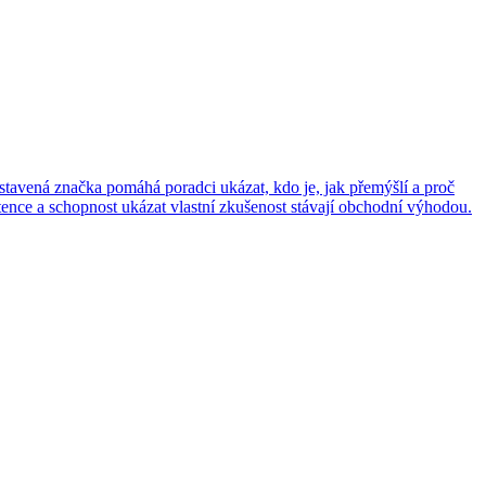
ostavená značka pomáhá poradci ukázat, kdo je, jak přemýšlí a proč
nce a schopnost ukázat vlastní zkušenost stávají obchodní výhodou.