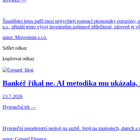
Španělsko letos patří mezi nejrychleji rostoucí ekonomiky eurozóny,
a.s., přináší tento vývoj investorům zajímavé příležitosti, zároveň je
autor: Moventum s.r.o.
Sdílet odkaz
kopírovat odkaz
Bankéř říkal ne. AI metodika mu ukázala, 
23.7.2026
Hypoteční trh
—
Hypoteční poradenství nestojí na sazbě. Stojí na znalostech, datech a
autor: Gepard Finance