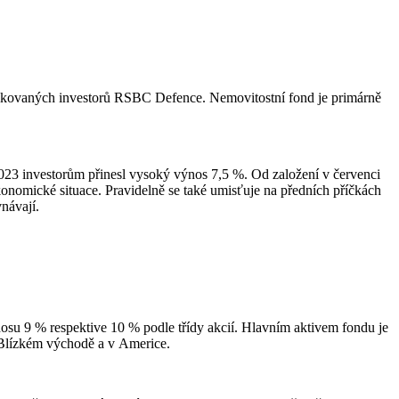
ifikovaných investorů RSBC Defence. Nemovitostní fond je primárně
2023 investorům přinesl vysoký výnos 7,5 %. Od založení v červenci
nomické situace. Pravidelně se také umisťuje na předních příčkách
návají.
su 9 % respektive 10 % podle třídy akcií. Hlavním aktivem fondu je
 Blízkém východě a v Americe.