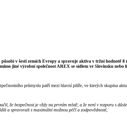
á působí v šesti zemích Evropy a spravuje aktiva v tržní hodnotě 8 
í mimo jiné výrobní společnost AREX se sídlem ve Slovinsku nebo lí
pečnostního průmyslu patří mezi hlavní pilíře, ve kterých skupina aktu
učil, že bezpečnost je vždy na prvním místě, a že není v rozporu s dů
 řídili a spravovali s maximální možnou péčí a zodpovědností,