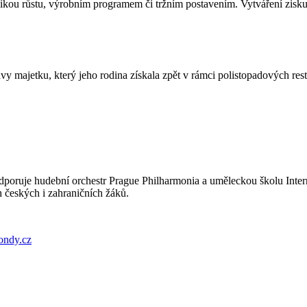
ikou růstu, výrobním programem či tržním postavením. Vytváření zisku
 majetku, který jeho rodina získala zpět v rámci polistopadových restit
dporuje hudební orchestr Prague Philharmonia a uměleckou školu Intern
h českých i zahraničních žáků.
ondy.cz