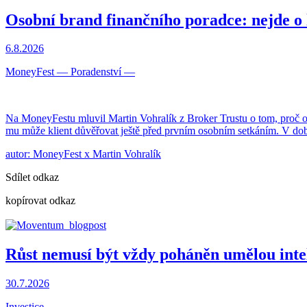
Osobní brand finančního poradce: nejde o 
6.8.2026
MoneyFest
—
Poradenství
—
Na MoneyFestu mluvil Martin Vohralík z Broker Trustu o tom, proč oso
mu může klient důvěřovat ještě před prvním osobním setkáním. V dob
autor: MoneyFest x Martin Vohralík
Sdílet odkaz
kopírovat odkaz
Růst nemusí být vždy poháněn umělou inte
30.7.2026
Investice
—