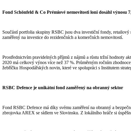
Fond Schönfeld & Co Prémiové nemovitosti loni dosáhl výnosu 
Součástí portfolia skupiny RSBC jsou dva investiční fondy, retailo
zaměřený na investice do rezidenčních a komerčních nemovitostí.
Prostřednictvím pravidelných příjmů z nájmů a růstu tržní hodnoty a
2020 má celkový výnos více než 37 %. Průměrným ročním zhodnocením 
žebříčku Hospodářských novin, které ve spolupráci s Institutem strat
RSBC Defence je unikátní fond zaměřený na obranný sektor
Fond RSBC Defence má díky svému zaměření na obranný a bezpečnostn
zbrojovka AREX se sídlem ve Slovinsku. Z lokálního hráče si úspěšn