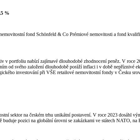
7,5 %
vý nemovitostní fond Schönfeld & Co Prémiové nemovitosti a fond kval
ktiv v portfoliu nabízí zajímavé dlouhodobé zhodnocení peněz. V roce 
od svého založení dlouhodobě poráží inflaci i v době nepříznivé eko
egického investování při VŠE retailové nemovitostní fondy v Česku srov
í sektor na českém trhu unikátní postavení. V roce 2023 dosáhl výno
ě buduje pozici na globální úrovni se zakázkami ve státech NATO, na