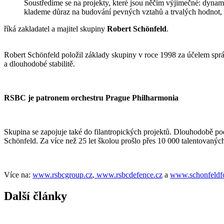
Soustředíme se na projekty, které jsou něčím výjimečné: dynam
klademe důraz na budování pevných vztahů a trvalých hodnot,
říká zakladatel a majitel skupiny
Robert Schönfeld
.
Robert Schönfeld položil základy skupiny v roce 1998 za účelem správy
a dlouhodobé stabilitě.
RSBC je patronem orchestru Prague Philharmonia
Skupina se zapojuje také do filantropických projektů. Dlouhodobě po
Schönfeld. Za více než 25 let školou prošlo přes 10 000 talentovanýc
Více na:
www.rsbcgroup.cz
,
www.rsbcdefence.cz
a
www.schonfeldf
Další články