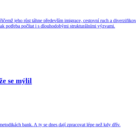
 přičemž jeho růst táhne především imigrace, cestovní ruch a diverzi
 však potřeba počítat i s dlouhodobými strukturálními výzvami.
že se mýlil
 metodikách bank. A ty se dnes dají zpracovat lépe než kdy dřív.