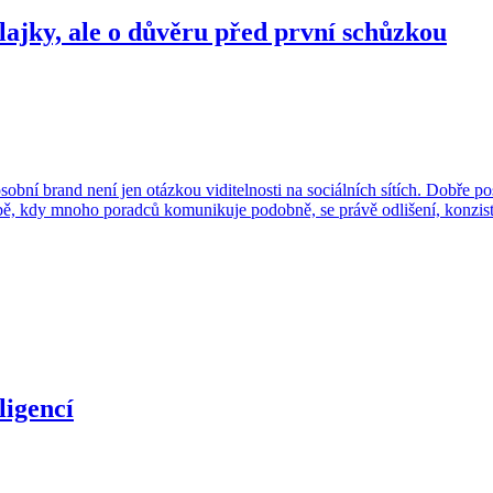
lajky, ale o důvěru před první schůzkou
bní brand není jen otázkou viditelnosti na sociálních sítích. Dobře p
ě, kdy mnoho poradců komunikuje podobně, se právě odlišení, konziste
ligencí