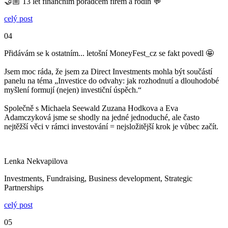
🤝🏼 13 let finančním poradcem firem a rodin 💬
celý post
04
Přidávám se k ostatním... letošní MoneyFest_cz se fakt povedl 🤩
Jsem moc ráda, že jsem za Direct Investments mohla být součástí
panelu na téma „Investice do odvahy: jak rozhodnutí a dlouhodobé
myšlení formují (nejen) investiční úspěch.“
Společně s Michaela Seewald Zuzana Hodkova a Eva
Adamczyková jsme se shodly na jedné jednoduché, ale často
nejtěžší věci v rámci investování = nejsložitější krok je vůbec začít.
Lenka Nekvapilova
Investments, Fundraising, Business development, Strategic
Partnerships
celý post
05