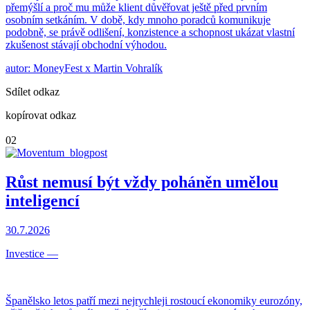
přemýšlí a proč mu může klient důvěřovat ještě před prvním
osobním setkáním. V době, kdy mnoho poradců komunikuje
podobně, se právě odlišení, konzistence a schopnost ukázat vlastní
zkušenost stávají obchodní výhodou.
autor: MoneyFest x Martin Vohralík
Sdílet odkaz
kopírovat odkaz
02
Růst nemusí být vždy poháněn umělou
inteligencí
30.7.2026
Investice
—
Španělsko letos patří mezi nejrychleji rostoucí ekonomiky eurozóny,