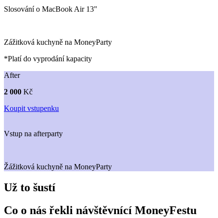
Slosování o MacBook Air 13"
Zážitková kuchyně na MoneyParty
*Platí do vyprodání kapacity
After
2 000
Kč
Koupit vstupenku
Vstup na afterparty
Žážitková kuchyně na MoneyParty
Už to šustí
Co o nás řekli návštěvnící MoneyFestu