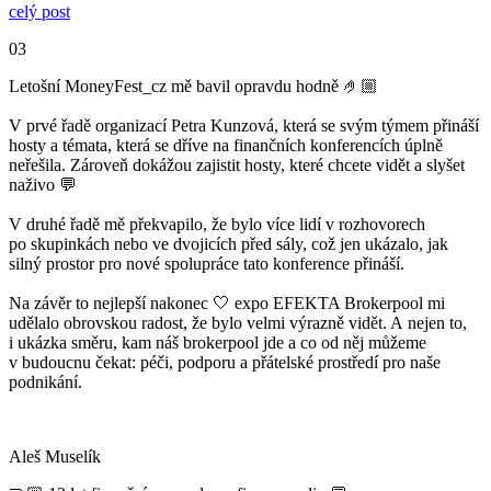
celý post
03
Letošní MoneyFest_cz mě bavil opravdu hodně 🤌🏼
V prvé řadě organizací Petra Kunzová, která se svým týmem přináší
hosty a témata, která se dříve na finančních konferencích úplně
neřešila. Zároveň dokážou zajistit hosty, které chcete vidět a slyšet
naživo 💬
V druhé řadě mě překvapilo, že bylo více lidí v rozhovorech
po skupinkách nebo ve dvojicích před sály, což jen ukázalo, jak
silný prostor pro nové spolupráce tato konference přináší.
Na závěr to nejlepší nakonec 🤍 expo EFEKTA Brokerpool mi
udělalo obrovskou radost, že bylo velmi výrazně vidět. A nejen to,
i ukázka směru, kam náš brokerpool jde a co od něj můžeme
v budoucnu čekat: péči, podporu a přátelské prostředí pro naše
podnikání.
Aleš Muselík