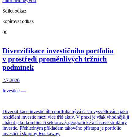
autor: MoneyFest
Sdílet odkaz
kopírovat odkaz
06
Diverzifikace investičního portfolia
v prostředí proměnlivých tržních
podmínek
2.7.2026
Investice
—
Diverzifikace investičního portfolia bývá často vysvětlována jako
rozdělení investic mezi více tříd aktiv. V praxi je však vhodnější ji
chápat jako kombinaci sektorové, geografické a časové struktury
investic. Přehledným příkladem takového přístupu je portfolio
investiční skupiny Rockaway.