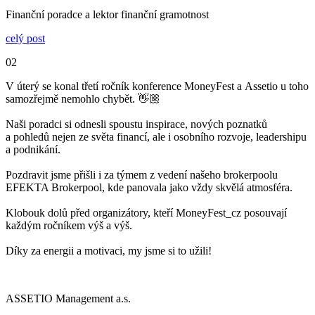
Finanční poradce a lektor finanční gramotnost
celý post
02
V úterý se konal třetí ročník konference MoneyFest a Assetio u toho
samozřejmě nemohlo chybět. 👋🏼
Naši poradci si odnesli spoustu inspirace, nových poznatků
a pohledů nejen ze světa financí, ale i osobního rozvoje, leadershipu
a podnikání.
Pozdravit jsme přišli i za týmem z vedení našeho brokerpoolu
EFEKTA Brokerpool, kde panovala jako vždy skvělá atmosféra.
Klobouk dolů před organizátory, kteří MoneyFest_cz posouvají
každým ročníkem výš a výš.
Díky za energii a motivaci, my jsme si to užili!
ASSETIO Management a.s.