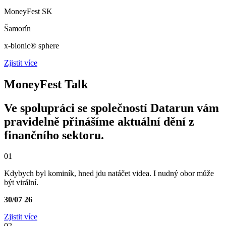
MoneyFest SK
Šamorín
x-bionic® sphere
Zjistit více
MoneyFest Talk
Ve spolupráci se společností Datarun vám
pravidelně přinášíme aktuální dění z
finančního sektoru.
01
Kdybych byl kominík, hned jdu natáčet videa. I nudný obor může
být virální.
30/07
26
Zjistit více
02