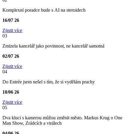
Komplexní poradce bude s AI na steroidech
16/07
26
Zjistit více
03
Zmizela kancelář jako povinnost, ne kancelář samotná
02/07
26
Zjistit více
04
Do Entrée jsem nešel s tím, že si vydělám prachy
18/06
26
Zjistit více
05
Dva kluci s kamerou můžou změnit město. Markus Krug o One
Man Show, Zrádcích a virálech
04/06
26