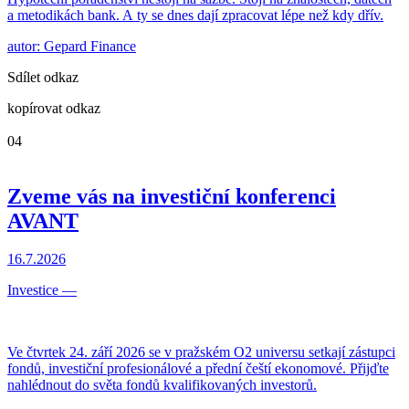
a metodikách bank. A ty se dnes dají zpracovat lépe než kdy dřív.
autor: Gepard Finance
Sdílet odkaz
kopírovat odkaz
04
Zveme vás na investiční konferenci
AVANT
16.7.2026
Investice
—
Ve čtvrtek 24. září 2026 se v pražském O2 universu setkají zástupci
fondů, investiční profesionálové a přední čeští ekonomové. Přijďte
nahlédnout do světa fondů kvalifikovaných investorů.