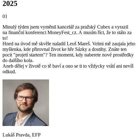
2025
01
Minulý týden jsem vyměnil kancelář za pražský Cubex a vyrazil
na finanční konferenci MoneyFest_cz. A musím říct, že to stálo za
to!
Hned na úvod mě skvěle naladil Leoš Mareš. Velmi mě zaujala jeho
myšlenka, kde přirovnal život ke hře Sázky a dostihy. Znáte ten
pocit "projetí startem"? Ten moment, kdy naberete nové prostředky
do dalšího kola.
Aneb dělej v životě co tě baví a ono se ti to vždycky vrátí ani nevíš
odkud.
Lukáš Pravda, EFP