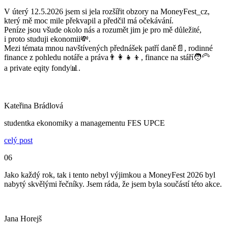
V úterý 12.5.2026 jsem si jela rozšířit obzory na MoneyFest_cz,
který mě moc mile překvapil a předčil má očekávání.
Peníze jsou všude okolo nás a rozumět jim je pro mě důležité,
i proto studuji ekonomii💸.
Mezi témata mnou navštívených přednášek patří daně📄, rodinné
finance z pohledu notáře a práva👨‍👩‍👧‍👦, finance na stáří🧑‍🦳
a private eqity fondy📊.
Kateřina Brádlová
studentka ekonomiky a managementu FES UPCE
celý post
06
Jako každý rok, tak i tento nebyl výjimkou a MoneyFest 2026 byl
nabytý skvělými řečníky. Jsem ráda, že jsem byla součástí této akce.
Jana Horejš