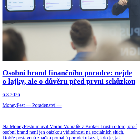
Osobní brand finančního poradce: nejde
o lajky, ale o důvěru před první schůzkou
6.8.2026
MoneyFest
—
Poradenství
—
Na MoneyFestu mluvil Martin Vohralík z Broker Trustu o tom, proč
osobní brand není jen otázkou viditelnosti na sociálních sítích.
Dobře postavená značka pomáhá poradci ukázat, kdo je, jak