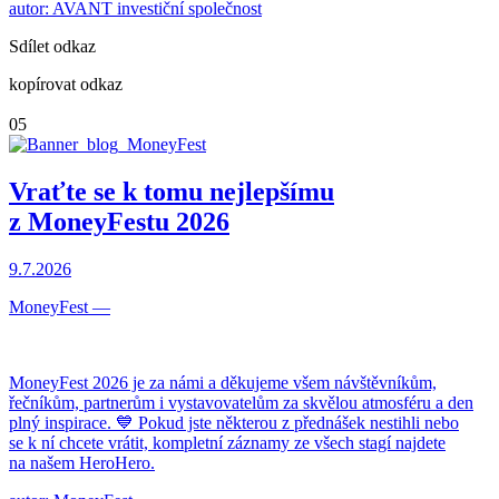
autor: AVANT investiční společnost
Sdílet odkaz
kopírovat odkaz
05
Vraťte se k tomu nejlepšímu
z MoneyFestu 2026
9.7.2026
MoneyFest
—
MoneyFest 2026 je za námi a děkujeme všem návštěvníkům,
řečníkům, partnerům i vystavovatelům za skvělou atmosféru a den
plný inspirace. 💙 Pokud jste některou z přednášek nestihli nebo
se k ní chcete vrátit, kompletní záznamy ze všech stagí najdete
na našem HeroHero.