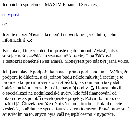
Jednatelka společnosti MAXIM Financial Services,
celý post
07
Jezdíte na vzdělávací akce kvůli networkingu, vztahům, nebo
informacím? 🤔
Jsou akce, které v kalendáři prostě nejde minout. Zvlášť, když
se sejde naše osvědčená sestava, už klasicky Jana Žáčková
a tentokrát konečně i Petr Mareš. Moneyfest pro nás byl jasná volba.
Jeli jsme hlavně podpořit kamaráda přímo pod „pódium“. Věřím, že
podpora je důležitá, a až jednou budu někde mluvit já (zatím je to
pro mě jako pro introverta obří strašák!), tak o ni budu taky stát.
Takže smekám Honza Klusák, máš můj obdiv. 👏 Honza mluvil
o specializaci na podnikatelské úvěry, kde řeší financování od
lokomotiv až po obří developerské projekty. Potvrdilo mi to, co
razím i já: Člověk nemůže dělat všechno „trochu“. Pokud chcete
výsledek, potřebujete specialistu s jasným focusem. Právě proto se já
soustředím na to, abych byla vaší nejlepší cestou k hypotéce.