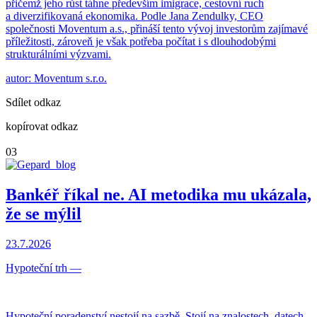
přičemž jeho růst táhne především imigrace, cestovní ruch
a diverzifikovaná ekonomika. Podle Jana Zendulky, CEO
společnosti Moventum a.s., přináší tento vývoj investorům zajímavé
příležitosti, zároveň je však potřeba počítat i s dlouhodobými
strukturálními výzvami.
autor: Moventum s.r.o.
Sdílet odkaz
kopírovat odkaz
03
Bankéř říkal ne. AI metodika mu ukázala,
že se mýlil
23.7.2026
Hypoteční trh
—
Hypoteční poradenství nestojí na sazbě. Stojí na znalostech, datech