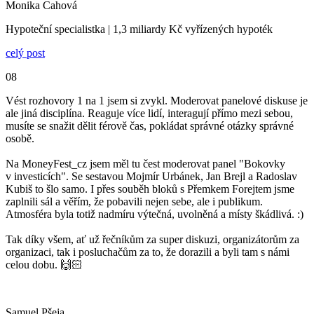
Monika Cahová
Hypoteční specialistka | 1,3 miliardy Kč vyřízených hypoték
celý post
08
Vést rozhovory 1 na 1 jsem si zvykl. Moderovat panelové diskuse je
ale jiná disciplína. Reaguje více lidí, interagují přímo mezi sebou,
musíte se snažit dělit férově čas, pokládat správné otázky správné
osobě.
Na MoneyFest_cz jsem měl tu čest moderovat panel "Bokovky
v investicích". Se sestavou Mojmír Urbánek, Jan Brejl a Radoslav
Kubiš to šlo samo. I přes souběh bloků s Přemkem Forejtem jsme
zaplnili sál a věřím, že pobavili nejen sebe, ale i publikum.
Atmosféra byla totiž nadmíru výtečná, uvolněná a místy škádlivá. :)
Tak díky všem, ať už řečníkům za super diskuzi, organizátorům za
organizaci, tak i posluchačům za to, že dorazili a byli tam s námi
celou dobu. 🙌🏻
Samuel Pšeja