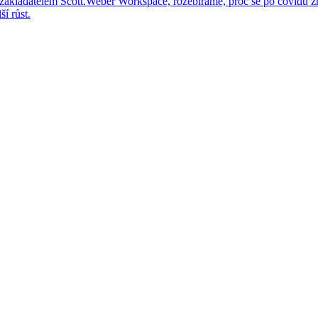
ladatelem Scott.Weber Workspace, rozebíráme, proč se po covidu změ
ší růst.