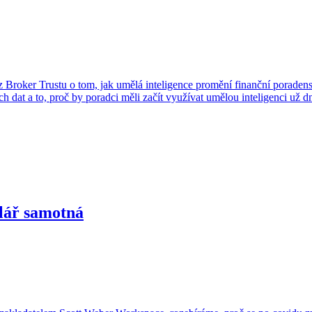
oker Trustu o tom, jak umělá inteligence promění finanční poradenstv
 dat a to, proč by poradci měli začít využívat umělou inteligenci už d
elář samotná