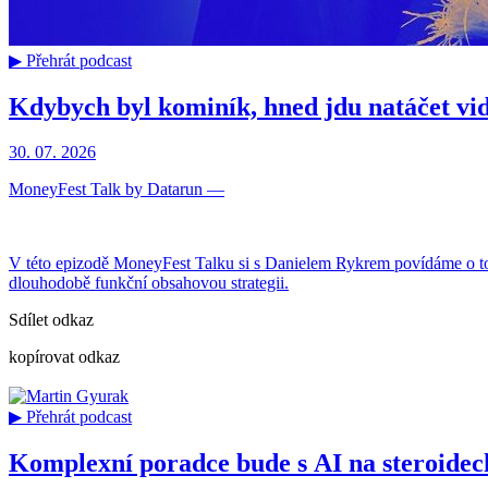
▶ Přehrát podcast
Kdybych byl kominík, hned jdu natáčet vid
30. 07. 2026
MoneyFest Talk by Datarun
—
V této epizodě MoneyFest Talku si s Danielem Rykrem povídáme o tom, 
dlouhodobě funkční obsahovou strategii.
Sdílet odkaz
kopírovat odkaz
▶ Přehrát podcast
Komplexní poradce bude s AI na steroidec