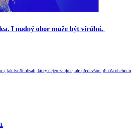
ea. I nudný obor může být virální.
jak tvořit obsah, který nejen zaujme, ale především přináší obchodní v
h