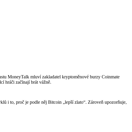
 podcastu MoneyTalk mluví zakladatel kryptoměnové burzy Coinmate
í hráči začínají brát vážně.
klů i to, proč je podle něj Bitcoin „lepší zlato“. Zároveň upozorňuje,