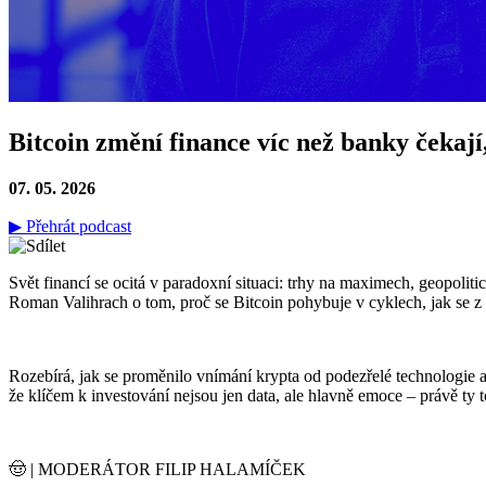
Bitcoin změní finance víc než banky čekají
07. 05. 2026
▶ Přehrát podcast
Svět financí se ocitá v paradoxní situaci: trhy na maximech, geopoli
Roman Valihrach o tom, proč se Bitcoin pohybuje v cyklech, jak se z „
Rozebírá, jak se proměnilo vnímání krypta od podezřelé technologie až 
že klíčem k investování nejsou jen data, ale hlavně emoce – právě ty 
🤠 | MODERÁTOR FILIP HALAMÍČEK