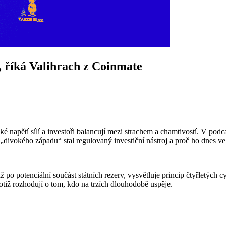
, říká Valihrach z Coinmate
tické napětí sílí a investoři balancují mezi strachem a chamtivostí. V
divokého západu“ stal regulovaný investiční nástroj a proč ho dnes velc
po potenciální součást státních rezerv, vysvětluje princip čtyřletých cy
totiž rozhodují o tom, kdo na trzích dlouhodobě uspěje.