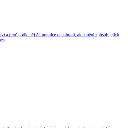
í a proč podle něj AI poradce nenahradí, ale změní způsob jejich
nes.