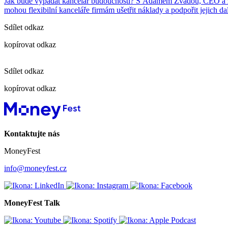
Jak bude vypadat kancelář budoucnosti? S Adamem Zvadou, CEO a zak
mohou flexibilní kanceláře firmám ušetřit náklady a podpořit jejich dal
Sdílet odkaz
kopírovat odkaz
Sdílet odkaz
kopírovat odkaz
Kontaktujte nás
MoneyFest
info@moneyfest.cz
MoneyFest Talk